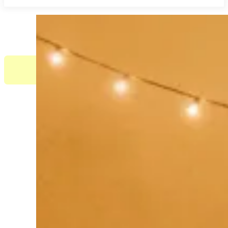
Du hast
Fragen 
ALPHA
Du möchtest den christlichen Glauben bess
Dann ist Alpha genau das 